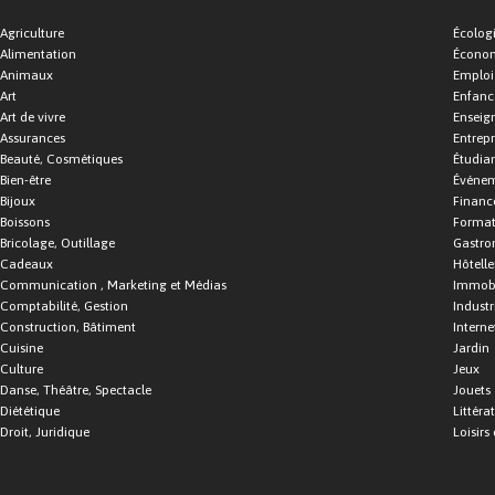
Agriculture
Écolog
Alimentation
Économ
Animaux
Emploi
Art
Enfance
Art de vivre
Enseig
Assurances
Entrepr
Beauté, Cosmétiques
Étudia
Bien-être
Événe
Bijoux
Financ
Boissons
Format
Bricolage, Outillage
Gastro
Cadeaux
Hôtelle
Communication , Marketing et Médias
Immobi
Comptabilité, Gestion
Industr
Construction, Bâtiment
Interne
Cuisine
Jardin
Culture
Jeux
Danse, Théâtre, Spectacle
Jouets
Diététique
Littéra
Droit, Juridique
Loisirs 