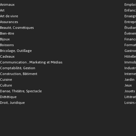
Animaux
Emploi
Art
Enfance
Art de vivre
Enseig
Assurances
Entrepr
Beauté, Cosmétiques
Étudia
Bien-être
Événe
Bijoux
Financ
Boissons
Format
Bricolage, Outillage
Gastro
Cadeaux
Hôtelle
Communication , Marketing et Médias
Immobi
Comptabilité, Gestion
Industr
Construction, Bâtiment
Interne
Cuisine
Jardin
Culture
Jeux
Danse, Théâtre, Spectacle
Jouets
Diététique
Littéra
Droit, Juridique
Loisirs 