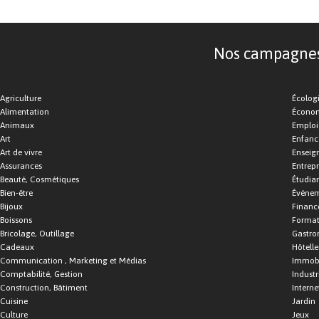
Nos campagnes d
Agriculture
Écolog
Alimentation
Économ
Animaux
Emploi
Art
Enfance
Art de vivre
Enseig
Assurances
Entrepr
Beauté, Cosmétiques
Étudia
Bien-être
Événe
Bijoux
Financ
Boissons
Format
Bricolage, Outillage
Gastro
Cadeaux
Hôtelle
Communication , Marketing et Médias
Immobi
Comptabilité, Gestion
Industr
Construction, Bâtiment
Interne
Cuisine
Jardin
Culture
Jeux