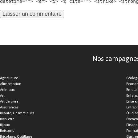
datetime=""> <em> <i> <q cite=""> <strike> <stron
Nos campagnes d
Agriculture
Écolog
Alimentation
Économ
Animaux
Emploi
Art
Enfance
Art de vivre
Enseig
Assurances
Entrepr
Beauté, Cosmétiques
Étudia
Bien-être
Événe
Bijoux
Financ
Boissons
Format
Bricolage, Outillage
Gastro