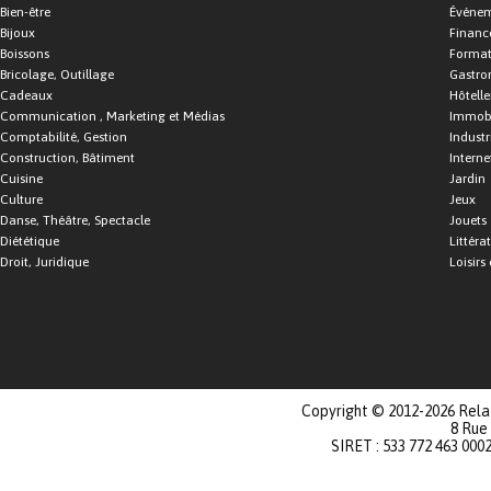
Bien-être
Événe
Bijoux
Financ
Boissons
Format
Bricolage, Outillage
Gastro
Cadeaux
Hôtelle
Communication , Marketing et Médias
Immobi
Comptabilité, Gestion
Industr
Construction, Bâtiment
Interne
Cuisine
Jardin
Culture
Jeux
Danse, Théâtre, Spectacle
Jouets
Diététique
Littéra
Droit, Juridique
Loisirs 
Copyright © 2012-2026 Relat
8 Rue
SIRET : 533 772 463 000