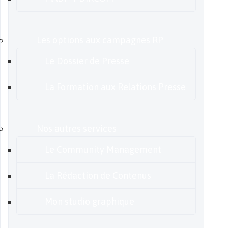
Les options aux campagnes RP
Le Dossier de Presse
La Formation aux Relations Presse
Nos autres services
Le Community Management
La Rédaction de Contenus
Mon studio graphique