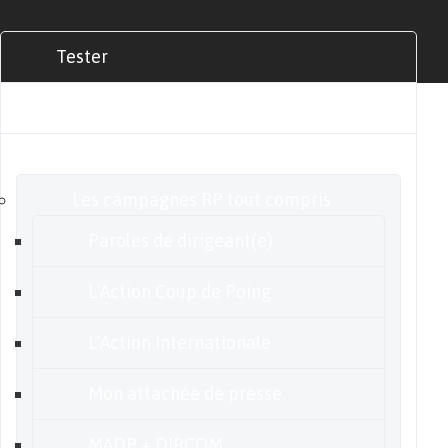
Tester
Commander
Nos offres
Les campagnes RP tout compris
Paroles de dirigeant(e)
L’Action Coup de Poing
L’Action internationale
Mon attachée de presse
MADP + DIRCOM