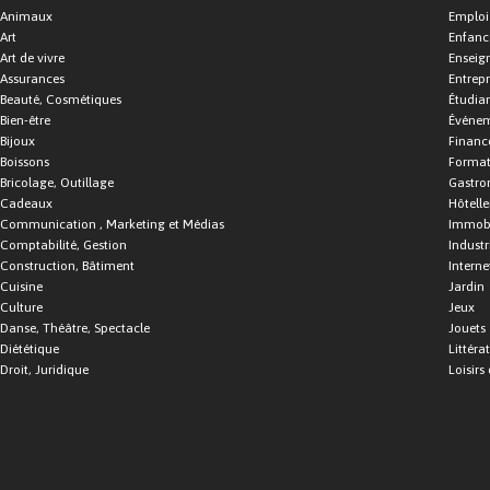
Animaux
Emploi
Art
Enfance
Art de vivre
Enseig
Assurances
Entrepr
Beauté, Cosmétiques
Étudia
Bien-être
Événe
Bijoux
Financ
Boissons
Format
Bricolage, Outillage
Gastro
Cadeaux
Hôtelle
Communication , Marketing et Médias
Immobi
Comptabilité, Gestion
Industr
Construction, Bâtiment
Interne
Cuisine
Jardin
Culture
Jeux
Danse, Théâtre, Spectacle
Jouets
Diététique
Littéra
Droit, Juridique
Loisirs 