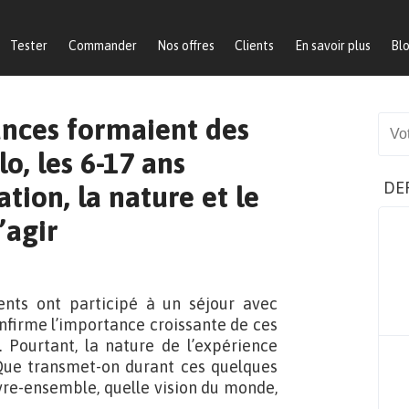
Tester
Commander
Nos offres
Clients
En savoir plus
Bl
cances formaient des
Sear
o, les 6-17 ans
DE
ion, la nature et le
’agir
cents ont participé à un séjour avec
confirme l’importance croissante de ces
. Pourtant, la nature de l’expérience
 Que transmet-on durant ces quelques
ivre-ensemble, quelle vision du monde,