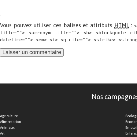
Vous pouvez utiliser ces balises et attributs
HTML
:
<
title=""> <acronym title=""> <b> <blockquote ci
datetime=""> <em> <i> <q cite=""> <strike> <stron
Nos campagnes d
Agriculture
Écolog
Alimentation
Économ
Animaux
Emploi
Art
Enfance