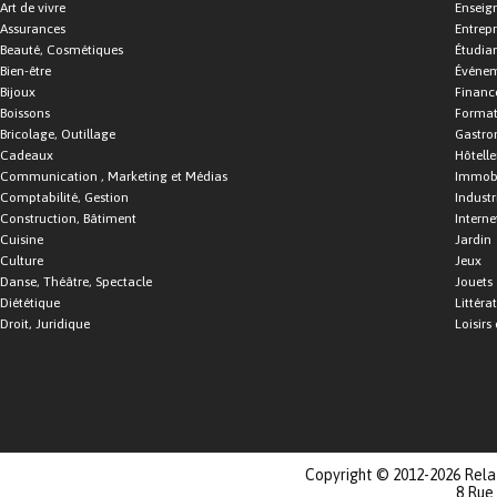
Art de vivre
Enseig
Assurances
Entrepr
Beauté, Cosmétiques
Étudia
Bien-être
Événe
Bijoux
Financ
Boissons
Format
Bricolage, Outillage
Gastro
Cadeaux
Hôtelle
Communication , Marketing et Médias
Immobi
Comptabilité, Gestion
Industr
Construction, Bâtiment
Interne
Cuisine
Jardin
Culture
Jeux
Danse, Théâtre, Spectacle
Jouets
Diététique
Littéra
Droit, Juridique
Loisirs 
Copyright © 2012-2026 Relat
8 Rue