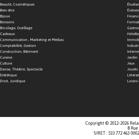
Beauté, Cosmétiques
Étudia
Bien-être
Événe
Bijoux
Financ
Boissons
Format
Bricolage, Outillage
Gastro
Cadeaux
Hôtelle
Communication , Marketing et Médias
Immobi
Comptabilité, Gestion
Industr
Construction, Bâtiment
Interne
Cuisine
Jardin
Culture
Jeux
Danse, Théâtre, Spectacle
Jouets
Diététique
Littéra
Droit, Juridique
Loisirs 
Copyright © 2012-2026 Relat
8 Rue
SIRET : 533 772 463 000