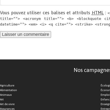
Vous pouvez utiliser ces balises et attributs
HTML
:
<
title=""> <acronym title=""> <b> <blockquote ci
datetime=""> <em> <i> <q cite=""> <strike> <stron
Nos campagnes d
Agriculture
Écolog
Alimentation
Économ
Animaux
Emploi
Art
Enfance
Art de vivre
Enseig
Assurances
Entrepr