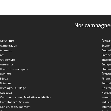
Nos campagnes d
Agriculture
Écolog
Alimentation
Économ
Animaux
Emploi
Art
Enfance
Art de vivre
Enseig
Assurances
Entrepr
Beauté, Cosmétiques
Étudia
Bien-être
Événe
Bijoux
Financ
Boissons
Format
Bricolage, Outillage
Gastro
Cadeaux
Hôtelle
Communication , Marketing et Médias
Immobi
Comptabilité, Gestion
Industr
Construction, Bâtiment
Interne