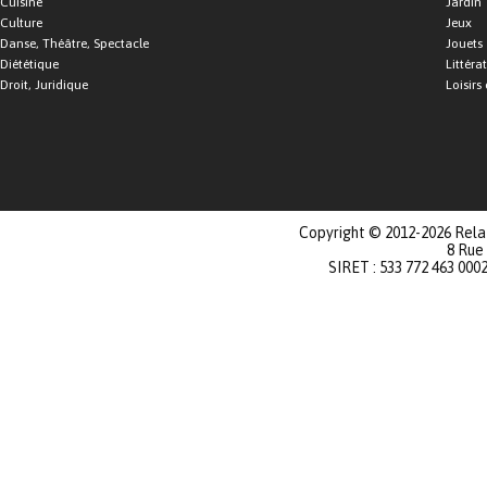
Cuisine
Jardin
Culture
Jeux
Danse, Théâtre, Spectacle
Jouets
Diététique
Littéra
Droit, Juridique
Loisirs 
Copyright © 2012-2026 Relat
8 Rue
SIRET : 533 772 463 000