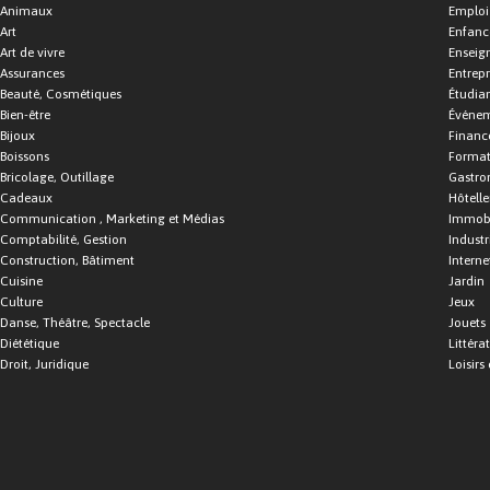
Animaux
Emploi
Art
Enfance
Art de vivre
Enseig
Assurances
Entrepr
Beauté, Cosmétiques
Étudia
Bien-être
Événe
Bijoux
Financ
Boissons
Format
Bricolage, Outillage
Gastro
Cadeaux
Hôtelle
Communication , Marketing et Médias
Immobi
Comptabilité, Gestion
Industr
Construction, Bâtiment
Interne
Cuisine
Jardin
Culture
Jeux
Danse, Théâtre, Spectacle
Jouets
Diététique
Littéra
Droit, Juridique
Loisirs 