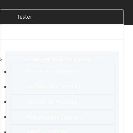
Tester
Commander
Nos offres
Les campagnes RP tout compris
Paroles de dirigeant(e)
L’Action Coup de Poing
L’Action internationale
Mon attachée de presse
MADP + DIRCOM