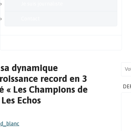
Je suis journaliste
Contact
Blog
 sa dynamique
Sear
roissance record en 3
DE
lé « Les Champions de
 Les Echos