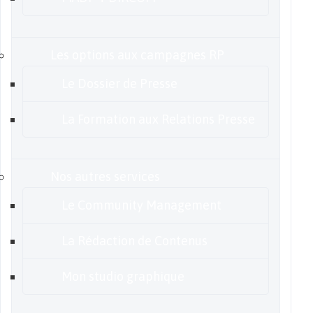
Les options aux campagnes RP
Le Dossier de Presse
La Formation aux Relations Presse
Nos autres services
Le Community Management
La Rédaction de Contenus
Mon studio graphique