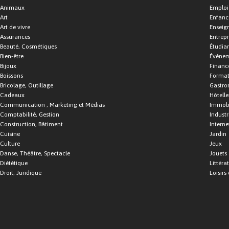
Animaux
Emploi
Art
Enfance
Art de vivre
Enseig
Assurances
Entrepr
Beauté, Cosmétiques
Étudia
Bien-être
Événe
Bijoux
Financ
Boissons
Format
Bricolage, Outillage
Gastro
Cadeaux
Hôtelle
Communication , Marketing et Médias
Immobi
Comptabilité, Gestion
Industr
Construction, Bâtiment
Interne
Cuisine
Jardin
Culture
Jeux
Danse, Théâtre, Spectacle
Jouets
Diététique
Littéra
Droit, Juridique
Loisirs 