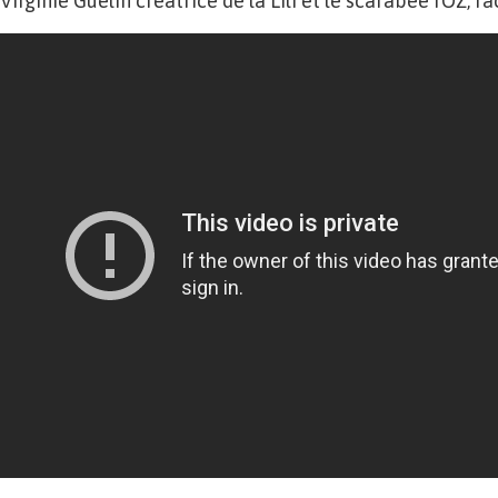
Virginie Guélin créatrice de la Lili et le scarabée rOZ, ra