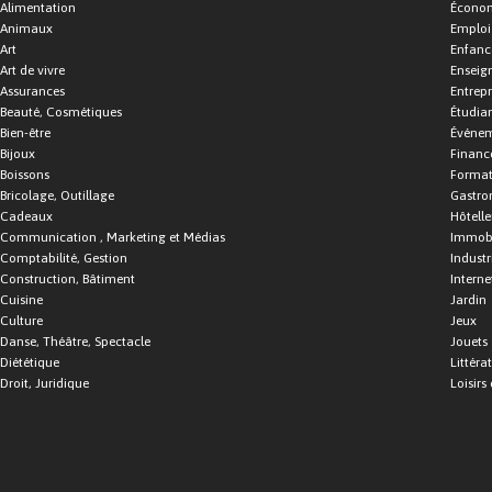
Alimentation
Économ
Animaux
Emploi
Art
Enfance
Art de vivre
Enseig
Assurances
Entrepr
Beauté, Cosmétiques
Étudia
Bien-être
Événe
Bijoux
Financ
Boissons
Format
Bricolage, Outillage
Gastro
Cadeaux
Hôtelle
Communication , Marketing et Médias
Immobi
Comptabilité, Gestion
Industr
Construction, Bâtiment
Interne
Cuisine
Jardin
Culture
Jeux
Danse, Théâtre, Spectacle
Jouets
Diététique
Littéra
Droit, Juridique
Loisirs 