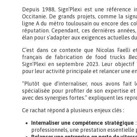
Depuis 1988, Sign’Plexi est une référence i
Occitanie. De grands projets, comme la signa
ligne A du métro toulousain ou encore des col
réputation. Cependant, ces dernières années, 
élan pour s’adapter aux exigences actuelles d
C’est dans ce contexte que Nicolas Faelli e
français de fabrication de food trucks
Be
Sign’Plexi en septembre 2023. Leur objectif 
pour leur activité principale et relancer une 
“Plutôt que d’internaliser, nous avons fait
spécialisée pour profiter de son expertise et
avec des synergies fortes.” expliquent les repr
Ce rachat répond à plusieurs enjeux clés :
Internaliser une compétence stratégique
:
professionnels, une prestation essentielle p
Relancer une entreprise en perte de vitess