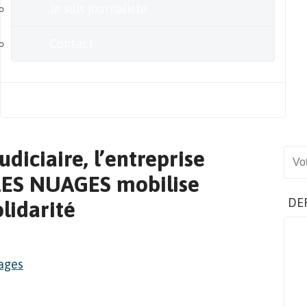
Je suis journaliste
Contact
Blog
udiciaire, l’entreprise
Sear
LES NUAGES mobilise
DE
lidarité