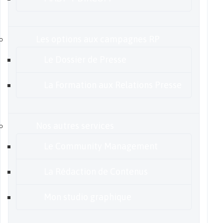
Les options aux campagnes RP
Le Dossier de Presse
La Formation aux Relations Presse
Nos autres services
Le Community Management
La Rédaction de Contenus
Mon studio graphique