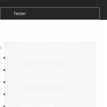
Tester
Commander
Nos offres
Les campagnes RP tout compris
Paroles de dirigeant(e)
L’Action Coup de Poing
L’Action internationale
Mon attachée de presse
MADP + DIRCOM