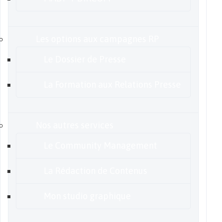
Les options aux campagnes RP
Le Dossier de Presse
La Formation aux Relations Presse
Nos autres services
Le Community Management
La Rédaction de Contenus
Mon studio graphique