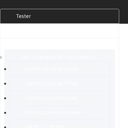
Tester
Commander
Nos offres
Les campagnes RP tout compris
Paroles de dirigeant(e)
L’Action Coup de Poing
L’Action internationale
Mon attachée de presse
MADP + DIRCOM