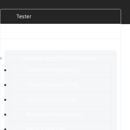
Tester
Commander
Nos offres
Les campagnes RP tout compris
Paroles de dirigeant(e)
L’Action Coup de Poing
L’Action internationale
Mon attachée de presse
MADP + DIRCOM