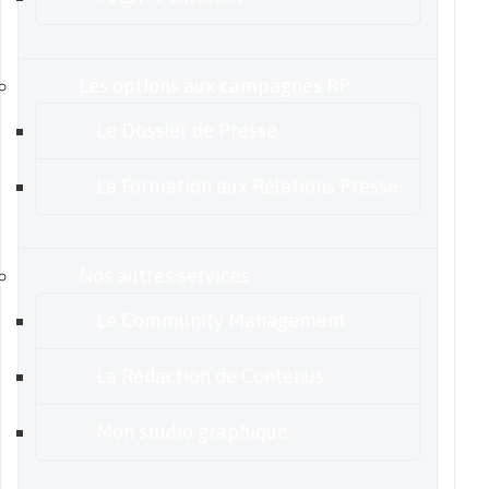
Les options aux campagnes RP
Le Dossier de Presse
La Formation aux Relations Presse
Nos autres services
Le Community Management
La Rédaction de Contenus
Mon studio graphique