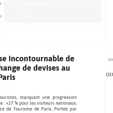
Je suis journaliste
Contact
Blog
sse incontournable de
Sear
hange de devises au
DE
Paris
touristes, marquant une progression
 : +27 % pour les visiteurs nationaux,
fice de Tourisme de Paris. Portée par