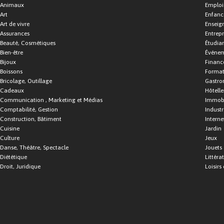
Animaux
Emploi
Art
Enfance
Art de vivre
Enseig
Assurances
Entrepr
Beauté, Cosmétiques
Étudia
Bien-être
Événe
Bijoux
Financ
Boissons
Format
Bricolage, Outillage
Gastro
Cadeaux
Hôtelle
Communication , Marketing et Médias
Immobi
Comptabilité, Gestion
Industr
Construction, Bâtiment
Interne
Cuisine
Jardin
Culture
Jeux
Danse, Théâtre, Spectacle
Jouets
Diététique
Littéra
Droit, Juridique
Loisirs 