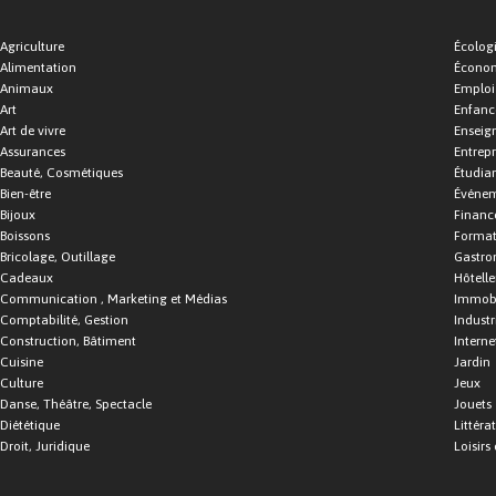
Agriculture
Écolog
Alimentation
Économ
Animaux
Emploi
Art
Enfance
Art de vivre
Enseig
Assurances
Entrepr
Beauté, Cosmétiques
Étudia
Bien-être
Événe
Bijoux
Financ
Boissons
Format
Bricolage, Outillage
Gastro
Cadeaux
Hôtelle
Communication , Marketing et Médias
Immobi
Comptabilité, Gestion
Industr
Construction, Bâtiment
Interne
Cuisine
Jardin
Culture
Jeux
Danse, Théâtre, Spectacle
Jouets
Diététique
Littéra
Droit, Juridique
Loisirs 