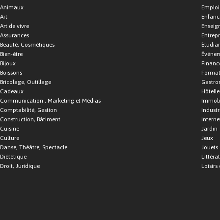
Animaux
Emploi
Art
Enfance
Art de vivre
Enseig
Assurances
Entrepr
Beauté, Cosmétiques
Étudia
Bien-être
Événe
Bijoux
Financ
Boissons
Format
Bricolage, Outillage
Gastro
Cadeaux
Hôtelle
Communication , Marketing et Médias
Immobi
Comptabilité, Gestion
Industr
Construction, Bâtiment
Interne
Cuisine
Jardin
Culture
Jeux
Danse, Théâtre, Spectacle
Jouets
Diététique
Littéra
Droit, Juridique
Loisirs 