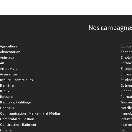
Nos campagnes d
Agriculture
Écolog
Alimentation
Économ
Animaux
Emploi
Art
Enfance
Art de vivre
Enseig
Assurances
Entrepr
Beauté, Cosmétiques
Étudia
Bien-être
Événe
Bijoux
Financ
Boissons
Format
Bricolage, Outillage
Gastro
Cadeaux
Hôtelle
Communication , Marketing et Médias
Immobi
Comptabilité, Gestion
Industr
Construction, Bâtiment
Interne
Cuisine
Jardin