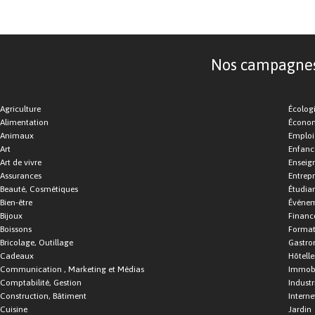
Nos campagnes d
Agriculture
Écolog
Alimentation
Économ
Animaux
Emploi
Art
Enfance
Art de vivre
Enseig
Assurances
Entrepr
Beauté, Cosmétiques
Étudia
Bien-être
Événe
Bijoux
Financ
Boissons
Format
Bricolage, Outillage
Gastro
Cadeaux
Hôtelle
Communication , Marketing et Médias
Immobi
Comptabilité, Gestion
Industr
Construction, Bâtiment
Interne
Cuisine
Jardin