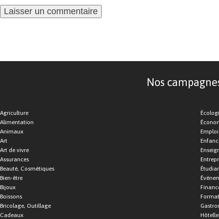
Nos campagnes d
Agriculture
Écolog
Alimentation
Économ
Animaux
Emploi
Art
Enfance
Art de vivre
Enseig
Assurances
Entrepr
Beauté, Cosmétiques
Étudia
Bien-être
Événe
Bijoux
Financ
Boissons
Format
Bricolage, Outillage
Gastro
Cadeaux
Hôtelle