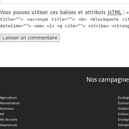
Vous pouvez utiliser ces balises et attributs
HTML
:
<
title=""> <acronym title=""> <b> <blockquote ci
datetime=""> <em> <i> <q cite=""> <strike> <stron
Nos campagnes d
Agriculture
Écolog
Alimentation
Économ
Animaux
Emploi
Art
Enfance
Art de vivre
Enseig
Assurances
Entrepr