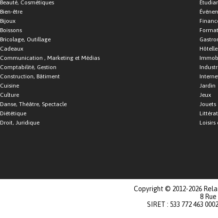
Beauté, Cosmétiques
Étudia
Bien-être
Événe
Bijoux
Financ
Boissons
Format
Bricolage, Outillage
Gastro
Cadeaux
Hôtelle
Communication , Marketing et Médias
Immobi
Comptabilité, Gestion
Industr
Construction, Bâtiment
Interne
Cuisine
Jardin
Culture
Jeux
Danse, Théâtre, Spectacle
Jouets
Diététique
Littéra
Droit, Juridique
Loisirs 
Copyright © 2012-2026 Relat
8 Rue
SIRET : 533 772 463 000