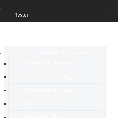
Tester
Commander
Nos offres
Les campagnes RP tout compris
Paroles de dirigeant(e)
L’Action Coup de Poing
L’Action internationale
Mon attachée de presse
MADP + DIRCOM