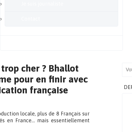
Je suis journaliste
Contact
Blog
 trop cher ? Bhallot
Sear
ême pour en finir avec
DE
rication française
duction locale, plus de 8 Français sur
és en France… mais essentiellement