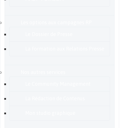
Les options aux campagnes RP
Le Dossier de Presse
La Formation aux Relations Presse
Nos autres services
Le Community Management
La Rédaction de Contenus
Mon studio graphique