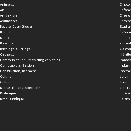
Animaux
Emploi
Art
Enfance
Art de vivre
Enseig
Assurances
Entrepr
Beauté, Cosmétiques
Étudia
Bien-être
Événe
Bijoux
Financ
Boissons
Format
Bricolage, Outillage
Gastro
Cadeaux
Hôtelle
Communication , Marketing et Médias
Immobi
Comptabilité, Gestion
Industr
Construction, Bâtiment
Interne
Cuisine
Jardin
Culture
Jeux
Danse, Théâtre, Spectacle
Jouets
Diététique
Littéra
Droit, Juridique
Loisirs 