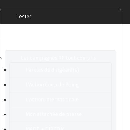
Tester
Commander
Nos offres
Les campagnes RP tout compris
Paroles de dirigeant(e)
L’Action Coup de Poing
L’Action internationale
Mon attachée de presse
MADP + DIRCOM