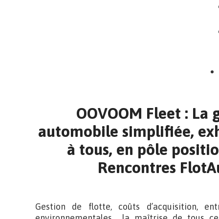
OOVOOM Fleet : La g
automobile simplifiée, exh
à tous, en pôle positi
Rencontres FlotA
Gestion de flotte, coûts d’acquisition, ent
environnementales… la maîtrise de tous ce