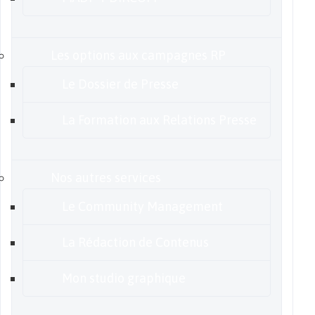
Les options aux campagnes RP
Le Dossier de Presse
La Formation aux Relations Presse
Nos autres services
Le Community Management
La Rédaction de Contenus
Mon studio graphique