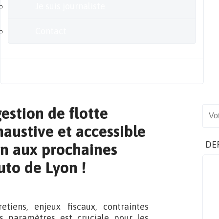
Je suis journaliste
Contact
Blog
estion de flotte
Sear
austive et accessible
DE
on aux prochaines
uto de Lyon !
retiens, enjeux fiscaux, contraintes
s paramètres est cruciale pour les