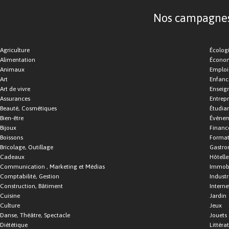
Nos campagnes d
Agriculture
Écolog
Alimentation
Économ
Animaux
Emploi
Art
Enfance
Art de vivre
Enseig
Assurances
Entrepr
Beauté, Cosmétiques
Étudia
Bien-être
Événe
Bijoux
Financ
Boissons
Format
Bricolage, Outillage
Gastro
Cadeaux
Hôtelle
Communication , Marketing et Médias
Immobi
Comptabilité, Gestion
Industr
Construction, Bâtiment
Interne
Cuisine
Jardin
Culture
Jeux
Danse, Théâtre, Spectacle
Jouets
Diététique
Littéra