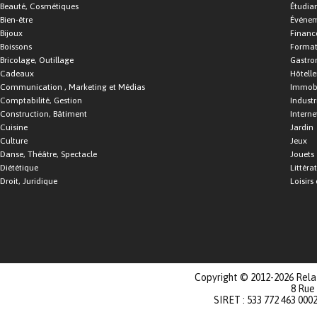
Beauté, Cosmétiques
Étudia
Bien-être
Événe
Bijoux
Financ
Boissons
Format
Bricolage, Outillage
Gastro
Cadeaux
Hôtelle
Communication , Marketing et Médias
Immobi
Comptabilité, Gestion
Industr
Construction, Bâtiment
Interne
Cuisine
Jardin
Culture
Jeux
Danse, Théâtre, Spectacle
Jouets
Diététique
Littéra
Droit, Juridique
Loisirs 
Copyright © 2012-2026 Relat
8 Rue
SIRET : 533 772 463 000