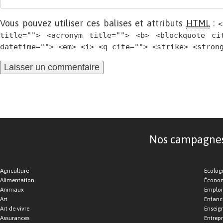
Vous pouvez utiliser ces balises et attributs
HTML
:
<
title=""> <acronym title=""> <b> <blockquote ci
datetime=""> <em> <i> <q cite=""> <strike> <stron
Nos campagnes d
Agriculture
Écolog
Alimentation
Économ
Animaux
Emploi
Art
Enfance
Art de vivre
Enseig
Assurances
Entrepr