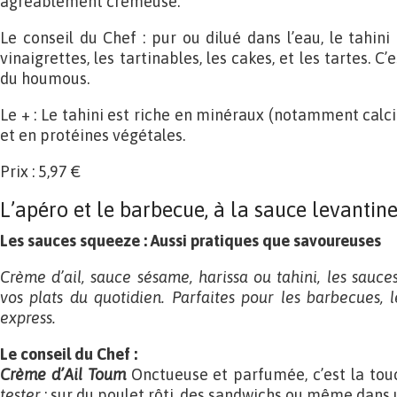
agréablement crémeuse.
Le conseil du Chef : pur ou dilué dans l’eau, le tahin
vinaigrettes, les tartinables, les cakes, et les tartes. C’
du houmous.
Le + : Le tahini est riche en minéraux (notamment calc
et en protéines végétales.
Prix : 5,97 €
L’apéro et le barbecue, à la sauce levantin
Les sauces squeeze
: Aussi pratiques que savoureuses
Crème d’ail, sauce sésame, harissa ou tahini, les sauces
vos plats du quotidien. Parfaites pour les barbecues, 
express.
Le conseil du Chef
:
Crème d’Ail Toum
Onctueuse et parfumée, c’est la tou
tester
: sur du poulet rôti, des sandwichs ou même dans