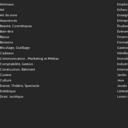
Animaux
Emploi
Art
Enfance
Art de vivre
Enseig
Assurances
Entrepr
Beauté, Cosmétiques
Étudia
Bien-être
Événe
Bijoux
Financ
Boissons
Format
Bricolage, Outillage
Gastro
Cadeaux
Hôtelle
Communication , Marketing et Médias
Immobi
Comptabilité, Gestion
Industr
Construction, Bâtiment
Interne
Cuisine
Jardin
Culture
Jeux
Danse, Théâtre, Spectacle
Jouets
Diététique
Littéra
Droit, Juridique
Loisirs 