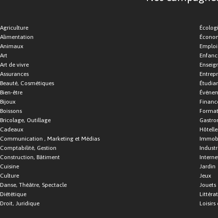
Agriculture
Écolog
Alimentation
Économ
Animaux
Emploi
Art
Enfance
Art de vivre
Enseig
Assurances
Entrepr
Beauté, Cosmétiques
Étudia
Bien-être
Événe
Bijoux
Financ
Boissons
Format
Bricolage, Outillage
Gastro
Cadeaux
Hôtelle
Communication , Marketing et Médias
Immobi
Comptabilité, Gestion
Industr
Construction, Bâtiment
Interne
Cuisine
Jardin
Culture
Jeux
Danse, Théâtre, Spectacle
Jouets
Diététique
Littéra
Droit, Juridique
Loisirs 