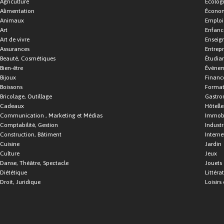
Agriculture
Écolog
Alimentation
Économ
Animaux
Emploi
Art
Enfance
Art de vivre
Enseig
Assurances
Entrepr
Beauté, Cosmétiques
Étudia
Bien-être
Événe
Bijoux
Financ
Boissons
Format
Bricolage, Outillage
Gastro
Cadeaux
Hôtelle
Communication , Marketing et Médias
Immobi
Comptabilité, Gestion
Industr
Construction, Bâtiment
Interne
Cuisine
Jardin
Culture
Jeux
Danse, Théâtre, Spectacle
Jouets
Diététique
Littéra
Droit, Juridique
Loisirs 