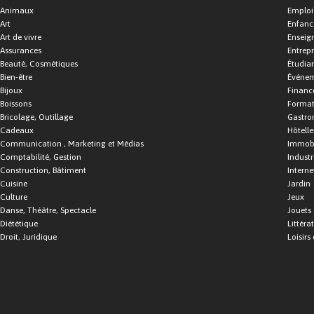
Animaux
Emploi
Art
Enfance
Art de vivre
Enseig
Assurances
Entrepr
Beauté, Cosmétiques
Étudia
Bien-être
Événe
Bijoux
Financ
Boissons
Format
Bricolage, Outillage
Gastro
Cadeaux
Hôtelle
Communication , Marketing et Médias
Immobi
Comptabilité, Gestion
Industr
Construction, Bâtiment
Interne
Cuisine
Jardin
Culture
Jeux
Danse, Théâtre, Spectacle
Jouets
Diététique
Littéra
Droit, Juridique
Loisirs 