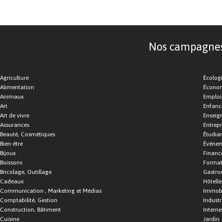
Nos campagnes d
Agriculture
Écolog
Alimentation
Économ
Animaux
Emploi
Art
Enfance
Art de vivre
Enseig
Assurances
Entrepr
Beauté, Cosmétiques
Étudia
Bien-être
Événe
Bijoux
Financ
Boissons
Format
Bricolage, Outillage
Gastro
Cadeaux
Hôtelle
Communication , Marketing et Médias
Immobi
Comptabilité, Gestion
Industr
Construction, Bâtiment
Interne
Cuisine
Jardin