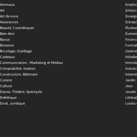
Animaux
Emploi
Art
Enfance
Art de vivre
Enseig
Assurances
Entrepr
Beauté, Cosmétiques
Étudia
Bien-être
Événe
Bijoux
Financ
Boissons
Format
Bricolage, Outillage
Gastro
Cadeaux
Hôtelle
Communication , Marketing et Médias
Immobi
Comptabilité, Gestion
Industr
Construction, Bâtiment
Interne
Cuisine
Jardin
Culture
Jeux
Danse, Théâtre, Spectacle
Jouets
Diététique
Littéra
Droit, Juridique
Loisirs 