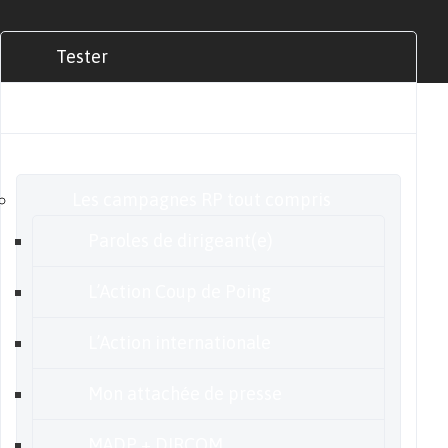
Tester
Commander
Nos offres
Les campagnes RP tout compris
Paroles de dirigeant(e)
L’Action Coup de Poing
L’Action internationale
Mon attachée de presse
MADP + DIRCOM