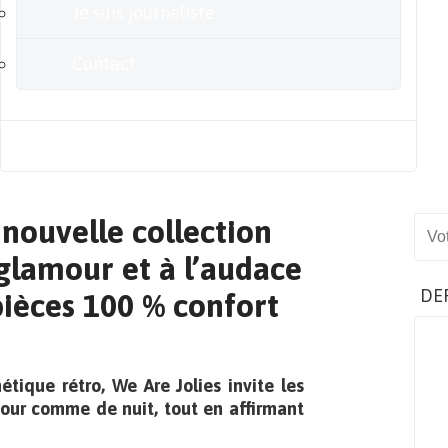
Je suis journaliste
Contact
Blog
 nouvelle collection
Sear
glamour et à l’audace
DE
pièces 100 % confort
étique rétro, We Are Jolies invite les
 jour comme de nuit, tout en affirmant