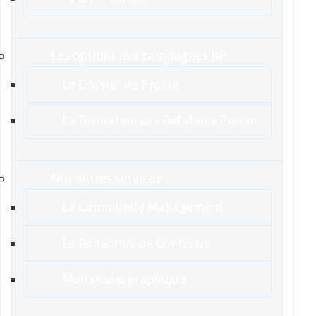
Les options aux campagnes RP
Le Dossier de Presse
La Formation aux Relations Presse
Nos autres services
Le Community Management
La Rédaction de Contenus
Mon studio graphique