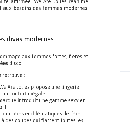
lité affirmée. We Are Jolies réanime
ant aux besoins des femmes modernes,
les divas modernes
 hommage aux femmes fortes, fières et
ées disco.
 retrouve :
, We Are Jolies propose une lingerie
 au confort inégalé.
a marque introduit une gamme sexy en
ort.
le, matières emblématiques de l’ère
à des coupes qui flattent toutes les