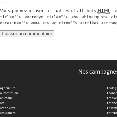
Vous pouvez utiliser ces balises et attributs
HTML
:
<
title=""> <acronym title=""> <b> <blockquote ci
datetime=""> <em> <i> <q cite=""> <strike> <stron
Nos campagnes d
Agriculture
Écolog
Alimentation
Économ
Animaux
Emploi
Art
Enfance
Art de vivre
Enseig
Assurances
Entrepr