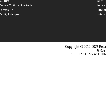
Culture
Jeux
Danse, Théâtre, Spectacle
Jouets
Diététique
Littéra
Droit, Juridique
Loisirs 
Copyright © 2012-2026 Relat
8 Rue
SIRET : 533 772 463 000