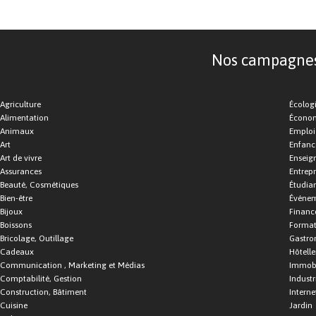
Nos campagnes d
Agriculture
Écolog
Alimentation
Économ
Animaux
Emploi
Art
Enfance
Art de vivre
Enseig
Assurances
Entrepr
Beauté, Cosmétiques
Étudia
Bien-être
Événe
Bijoux
Financ
Boissons
Format
Bricolage, Outillage
Gastro
Cadeaux
Hôtelle
Communication , Marketing et Médias
Immobi
Comptabilité, Gestion
Industr
Construction, Bâtiment
Interne
Cuisine
Jardin