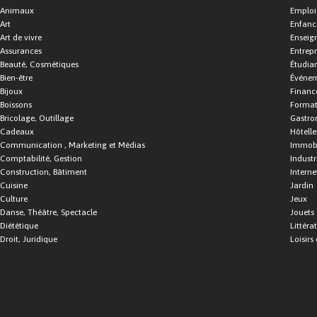
Animaux
Emploi
Art
Enfance
Art de vivre
Enseig
Assurances
Entrepr
Beauté, Cosmétiques
Étudia
Bien-être
Événe
Bijoux
Financ
Boissons
Format
Bricolage, Outillage
Gastro
Cadeaux
Hôtelle
Communication , Marketing et Médias
Immobi
Comptabilité, Gestion
Industr
Construction, Bâtiment
Interne
Cuisine
Jardin
Culture
Jeux
Danse, Théâtre, Spectacle
Jouets
Diététique
Littéra
Droit, Juridique
Loisirs 