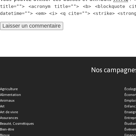
title=""> <acronym title=""> <b> <blockquote ci
datetime=""> <em> <i> <q cite=""> <strike> <stron
Nos campagnes d
Agriculture
Écolog
Alimentation
Économ
Animaux
Emploi
Art
Enfance
Art de vivre
Enseig
Assurances
Entrepr
Beauté, Cosmétiques
Étudia
Bien-être
Événe
Bijoux
Financ