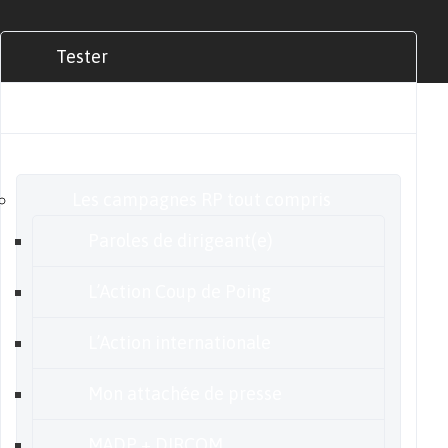
Tester
Commander
Nos offres
Les campagnes RP tout compris
Paroles de dirigeant(e)
L’Action Coup de Poing
L’Action internationale
Mon attachée de presse
MADP + DIRCOM