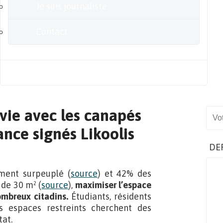
Je suis journaliste
Contact
Blog
vie avec les canapés
Sear
nce signés Likoolis
DE
ment surpeuplé (
source
) et 42% des
de 30 m² (
source
),
maximiser l’espace
ombreux citadins.
Étudiants, résidents
s espaces restreints cherchent des
tat.