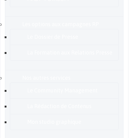
Les options aux campagnes RP
Le Dossier de Presse
La Formation aux Relations Presse
Nos autres services
Le Community Management
La Rédaction de Contenus
Mon studio graphique