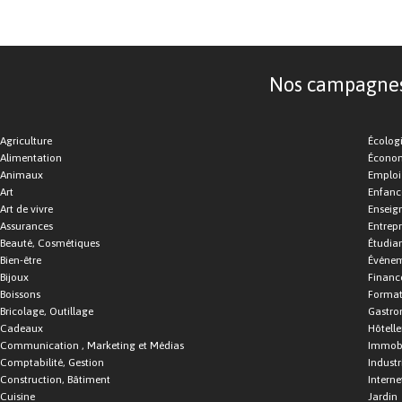
Nos campagnes d
Agriculture
Écolog
Alimentation
Économ
Animaux
Emploi
Art
Enfance
Art de vivre
Enseig
Assurances
Entrepr
Beauté, Cosmétiques
Étudia
Bien-être
Événe
Bijoux
Financ
Boissons
Format
Bricolage, Outillage
Gastro
Cadeaux
Hôtelle
Communication , Marketing et Médias
Immobi
Comptabilité, Gestion
Industr
Construction, Bâtiment
Interne
Cuisine
Jardin