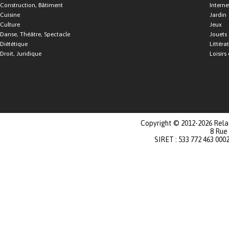
Construction, Bâtiment
Interne
Cuisine
Jardin
Culture
Jeux
Danse, Théâtre, Spectacle
Jouets
Diététique
Littéra
Droit, Juridique
Loisirs 
Copyright © 2012-2026 Relat
8 Rue
SIRET : 533 772 463 000