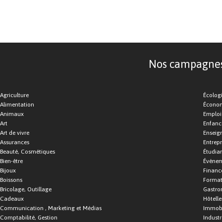
Nos campagnes d
Agriculture
Écolog
Alimentation
Économ
Animaux
Emploi
Art
Enfance
Art de vivre
Enseig
Assurances
Entrepr
Beauté, Cosmétiques
Étudia
Bien-être
Événe
Bijoux
Financ
Boissons
Format
Bricolage, Outillage
Gastro
Cadeaux
Hôtelle
Communication , Marketing et Médias
Immobi
Comptabilité, Gestion
Industr