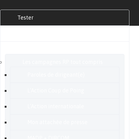
Tester
Commander
Nos offres
Les campagnes RP tout compris
Paroles de dirigeant(e)
L’Action Coup de Poing
L’Action internationale
Mon attachée de presse
MADP + DIRCOM