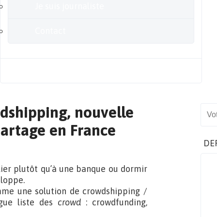
Je suis journaliste
Contact
Blog
dshipping, nouvelle
Sear
partage en France
DE
lier plutôt qu’à une banque ou dormir
eloppe.
mme une solution de crowdshipping /
ngue liste des
crowd
: crowdfunding,