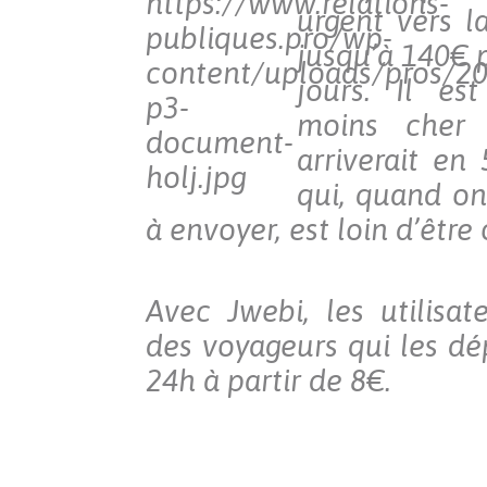
urgent vers l
jusqu’à 140€ 
jours. Il es
moins cher
arriverait en
qui, quand on
à envoyer, est loin d’être
Avec Jwebi, les utilisa
des voyageurs qui les d
24h à partir de 8€.