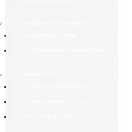
Les options aux campagnes RP
Le Dossier de Presse
La Formation aux Relations Presse
Nos autres services
Le Community Management
La Rédaction de Contenus
Mon studio graphique