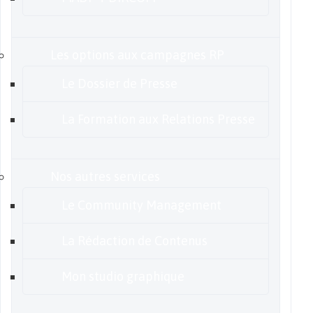
Les options aux campagnes RP
Le Dossier de Presse
La Formation aux Relations Presse
Nos autres services
Le Community Management
La Rédaction de Contenus
Mon studio graphique