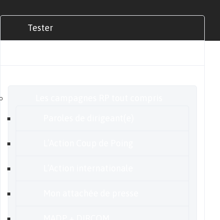
Tester
Commander
Nos offres
Les campagnes RP tout compris
Paroles de dirigeant(e)
L’Action Coup de Poing
L’Action internationale
Mon attachée de presse
MADP + DIRCOM