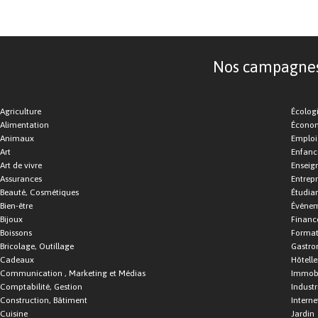
Nos campagnes d
Agriculture
Écolog
Alimentation
Économ
Animaux
Emploi
Art
Enfance
Art de vivre
Enseig
Assurances
Entrepr
Beauté, Cosmétiques
Étudia
Bien-être
Événe
Bijoux
Financ
Boissons
Format
Bricolage, Outillage
Gastro
Cadeaux
Hôtelle
Communication , Marketing et Médias
Immobi
Comptabilité, Gestion
Industr
Construction, Bâtiment
Interne
Cuisine
Jardin