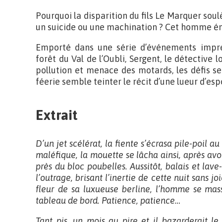
Pourquoi la disparition du fils Le Marquer soul
un suicide ou une machination ? Cet homme é
Emporté dans une série d’événements impré
forêt du Val de l’Oubli, Sergent, le détective l
pollution et menace des motards, les défis se
féerie semble teinter le récit d’une lueur d’esp
Extrait
D’un jet scélérat, la fiente s’écrasa pile-poil a
maléfique, la mouette se lâcha ainsi, après av
près du bloc poubelles. Aussitôt, balais et lav
l’outrage, brisant l’inertie de cette nuit sans jo
fleur de sa luxueuse berline, l’homme se mass
tableau de bord. Patience, patience…
Tant pis, un mois au pire et il bazarderait l