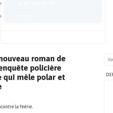
Je suis journaliste
Contact
Blog
 nouveau roman de
Sear
enquête policière
DE
e qui mêle polar et
e
ontre la féérie.