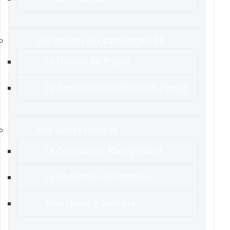
Les options aux campagnes RP
Le Dossier de Presse
La Formation aux Relations Presse
Nos autres services
Le Community Management
La Rédaction de Contenus
Mon studio graphique