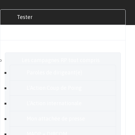
Tester
Commander
Nos offres
Les campagnes RP tout compris
Paroles de dirigeant(e)
L’Action Coup de Poing
L’Action internationale
Mon attachée de presse
MADP + DIRCOM