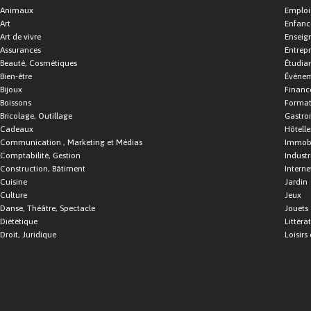
Animaux
Emploi
Art
Enfance
Art de vivre
Enseig
Assurances
Entrepr
Beauté, Cosmétiques
Étudia
Bien-être
Événe
Bijoux
Financ
Boissons
Format
Bricolage, Outillage
Gastro
Cadeaux
Hôtelle
Communication , Marketing et Médias
Immobi
Comptabilité, Gestion
Industr
Construction, Bâtiment
Interne
Cuisine
Jardin
Culture
Jeux
Danse, Théâtre, Spectacle
Jouets
Diététique
Littéra
Droit, Juridique
Loisirs 